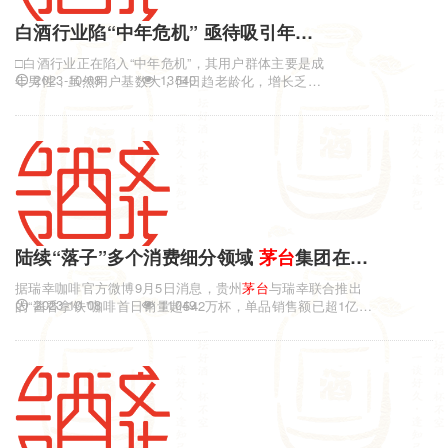
白酒行业陷“中年危机” 亟待吸引年轻消费者
□白酒行业正在陷入“中年危机”，其用户群体主要是成
2023-10-08
13540
年男性，虽然用户基数大，但日趋老龄化，增长乏
力。跨界进入新的领域，有利于吸引潜在消费者。 □
如何吸引年轻消费者，已成为白...
陆续“落子”多个消费细分领域
茅台
集团在下一盘怎样的棋？
据瑞幸咖啡官方微博9月5日消息，贵州
茅台
与瑞幸联合推出
2023-10-08
11049
的“酱香拿铁”咖啡首日销量超542万杯，单品销售额已超1亿
元。该产品一经上线便火速“出圈”，吸引消费者纷纷打卡尝
鲜。 酱香拿...