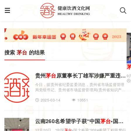
搜索
茅台
的结果
贵州
茅台
原董事长丁雄军涉嫌严重违纪违法接受审查调查
9
一
今日，据贵州省纪委监委消息，贵州省市场监督管理
办
局党组书记、贵州省市场监督管理局(贵州省知识产权
目
局)局长丁雄军涉嫌严重违纪违法，目前正接受贵州省
签
2025-03-14
10551
纪委监委纪律审查和监察调查。...
幕
云南260名希望学子获“中国
茅台
•国之栋梁”项目资助
12月20日，“中国
茅台
•国之栋梁”2024希望工程圆梦行