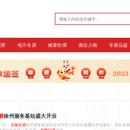
观察
地方名酒
健康饮酒
酒业人物
专家品鉴
酒
徐州服务基站盛大开业
月7日，
见慷
好酒
徐州服务基站在徐州市贾汪区举办隆重的开业典礼，共好发
健康科技有限公司高管、
见慷
好酒
徐州...