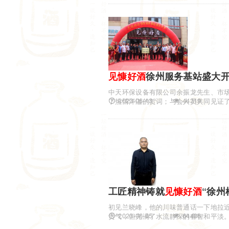
见慷
好酒
徐州服务基站盛大
中天环保设备有限公司余振龙先生、市
2023-06-13
44319
了热情洋溢的贺词；与会人员共同见证
工匠精神铸就
见慷
好酒
“徐州
初见兰晓峰，他的川味普通话一下地拉近
2023-06-05
64486
贵气，但充满了水流静深的睿智和平淡
高级工程...