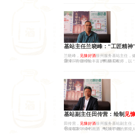
基站主任兰晓峰：“工匠精神
兰晓峰，
见慷
好酒
徐州服务基站主任，
2023-06-05
66438
渊博、行业经验丰富的高级工程师，以 
着三十...
基站副主任田传营：绘制
见
田传营，
见慷
好酒
徐州服务基站副主任
2023-06-04
108128
书画名家，诗书画酒，成就了他的辉煌
山画院理...