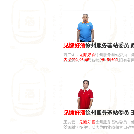
见慷
好酒
徐州服务基站委员 
魏广金，
见慷
好酒
徐州服务基站委员、
2023-06-05
54698
的生意人，功成名就的时候，依旧有着
见慷
好酒
徐州服务基站委员 
王洪云，
见慷
好酒
徐州服务基站委员，
2023-06-05
51825
业深耕十多年，以优异的业绩和交口称誉
机会，接...