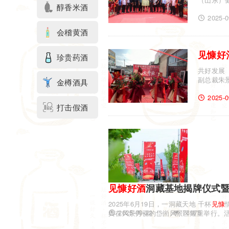
醇香米酒
2025-0
会稽黄酒
见慷
好
珍贵药酒
共好发展
副总裁朱
金樽酒具
2025-0
打击假酒
见慷
好酒
洞藏基地揭牌仪式暨
2025年6月19日，一洞藏天地 千杯
见慷
2025-09-22
73975
典在风景秀丽的岱崮风景区隆重举行。活