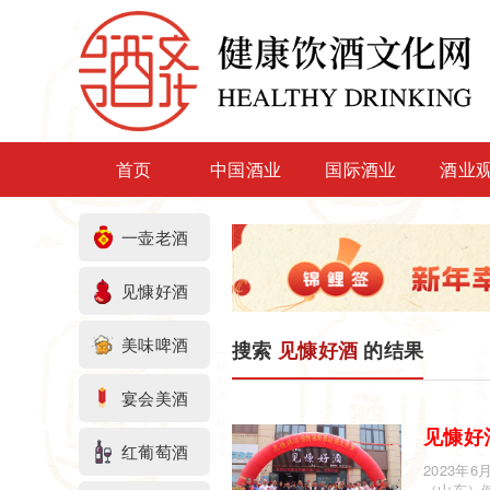
首页
中国酒业
国际酒业
酒业
一壶老酒
见慷好酒
美味啤酒
搜索
见慷好酒
的结果
宴会美酒
见慷
好
红葡萄酒
2023年6
（山东）