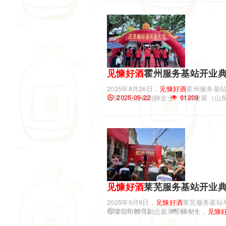
见慷
好酒
霍州服务基站开业
2025年8月26日，
见慷
好酒
霍州服务基
2025-09-22
61209
有限公司总裁刘静女士、共好发展（山
见慷
好酒
莱芜服务基站开业
2025年9月9日，
见慷
好酒
莱芜服务基站
2025-09-12
56414
有限公司教育副总裁朱景丽女士，
见慷