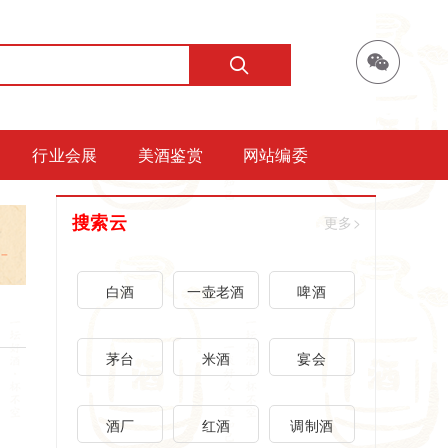
行业会展
美酒鉴赏
网站编委
搜索云
更多>
白酒
一壶老酒
啤酒
茅台
米酒
宴会
酒厂
红酒
调制酒
展