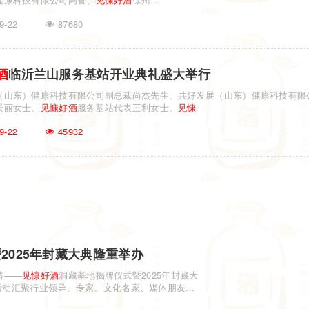
9-22
87680
酒
临沂兰山服务基站开业典礼盛大举行
（山东）健康科技有限公司副总裁尚杰先生、共好发展（山东）健康科技有限
景丽女士、
见慷
好酒
服务基站代表王利女士、
见慷
9-22
45932
2025年封藏大典隆重举办
情——
见慷
好酒
洞藏基地揭牌仪式暨2025年封藏大
动汇聚行业领导、专家、文化名家、媒体朋友...