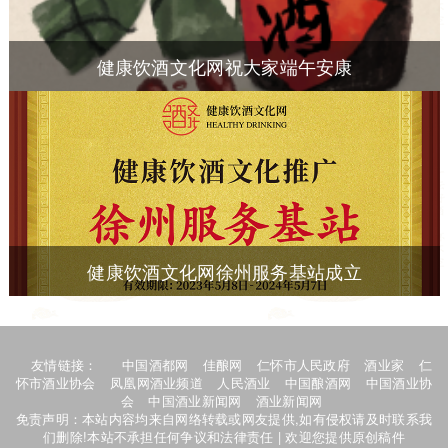
健康饮酒文化网祝大家端午安康
健康饮酒文化网徐州服务基站成立
友情链接：
中国酒都网
佳酿网
仁怀市人民政府
酒业家
仁
怀市酒业协会
凤凰网酒业频道
人民酒业
中国酿酒网
中国酒业协
会
中国酒业新闻网
酒业新闻网
免责声明：本站内容均来自网络转载或网友提供,如有侵权请及时联系我
们删除!本站不承担任何争议和法律责任 | 欢迎您提供原创稿件