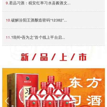
9.
君品习酒：税安红率习水县酱酒文...
10.
破解汾阳王酒酿造密码“12382”...
11.
“绵州•吾为之”首个线上平台启...