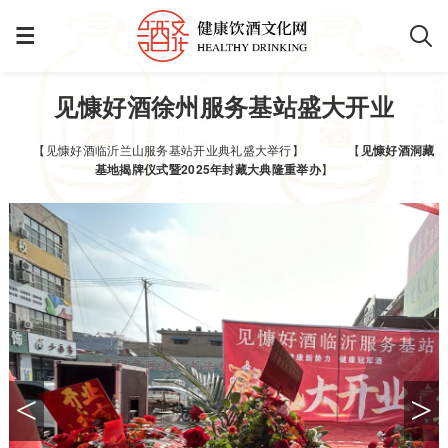
见慷好酒徐州服务基站盛大开业
【见慷好酒临沂兰山服务基站开业典礼盛大举行】
【
见慷好酒洞藏
基地揭牌仪式暨2025年封藏大典隆重举办
】
<
>