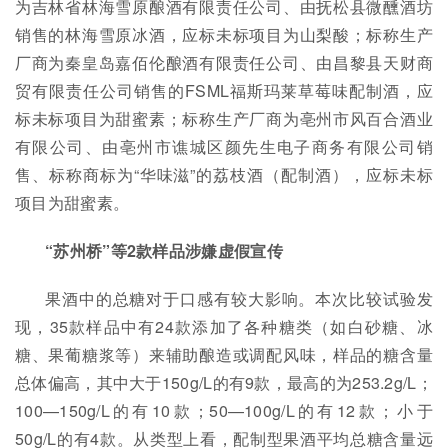
为吉林省林海雪原酿酒有限责任公司、由抚松县微醺酒坊
销售的林海雪原冰酒，应标未标项目为山梨酸；标称生产
厂商为秦皇岛嘉佰伦酿酒有限责任公司、由昌黎县天财商
贸有限责任公司销售的FSML福斯玛莱草莓味配制酒，应
标未标项目为甜蜜素；标称生产厂商为亳州市风百合酒业
有限公司、由亳州市谯城区颜先生电子商务有限公司销
售、标称商标为“华味滋”的荔枝酒（配制酒），应标未标
项目为甜蜜素。
“苏州桥”等2款样品涉嫌虚假宣传
果酒中的总糖对于口感有较大影响。本次比较试验发
现，35款样品中有24款添加了各种糖类（如白砂糖、冰
糖、果葡糖浆等）来辅助酿造或调配风味，样品的糖含量
总体偏高，其中大于150g/L的有9款，最高的为253.2g/L；
100—150g/L的有10款；50—100g/L的有12款；小于
50g/L的有4款。从类型上看，配制型果酒平均总糖含量远