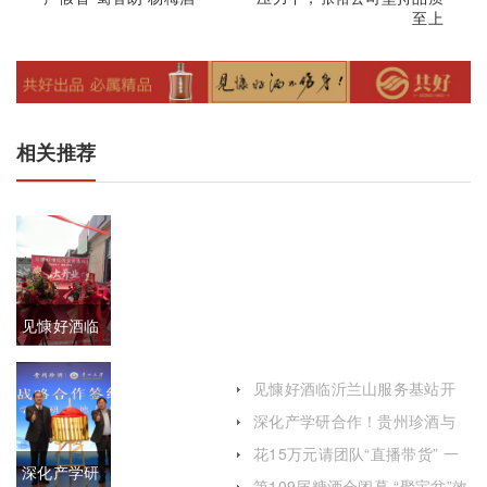
至上
相关推荐
见慷好酒临
沂兰山服务
见慷好酒临沂兰山服务基站开
基站开业典
业典礼盛大举行
深化产学研合作！贵州珍酒与
贵州大学签署战略合作协议
礼盛大举行
花15万元请团队“直播带货” 一
深化产学研
瓶酒都没卖出
第109届糖酒会闭幕 “聚宝盆”效