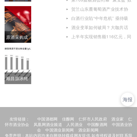
应显著
合作！贵州
贺兰山东麓葡萄酒产业技术协
同创新中心启动中试实验
白酒行业陷“中年危机” 亟待吸
珍酒与贵州
引年轻消费者
酒业变革如何破局？大咖共话
大学签署战
酒业发展新趋势、新动能
上半年实现销售额116亿元，同
原酒采购成
略合作协议
比增长13%：习酒营销高质量
发展之路
本上涨压力
下，张裕公
司坚持品质
顺昌源冰纯
至上
荔枝酒 苏州
海报
桥柚子梅酒
涉嫌虚假宣
友情链接：
中国酒都网
佳酿网
仁怀市人民政府
酒业家
仁
怀市酒业协会
凤凰网酒业频道
人民酒业
中国酿酒网
中国酒业协
传
会
中国酒业新闻网
酒业新闻网
免责声明：本站内容均来自网络转载或网友提供,如有侵权请及时联系我