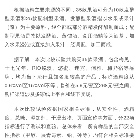
根据酒精主要来源的不同，35款果酒可分为10款发酵
型果酒和25款配制型果酒。发酵型果酒指以水果或果汁
（浆）为主要原料，经全部或部分酒精发酵酿制而成；配
制型果酒是指以发酵酒、蒸馏酒、食用酒精等为酒基，加
入水果浸泡或直接加入果汁，经调配、加工而成。
据了解，本次比较试验共购买35款果酒，包含梅见、
十七光年、RIO锐澳、悠蜜、迷霓、俏雅、梅乃宿等品
牌，均为当下流行且知名度较高的产品，标称酒精度从
0.6%vol至15%vol不等，售价在5.9元/瓶至268元/瓶之间。
购样渠道涉及多家线上平台和线下卖场。
本次比较试验依据国家相关标准，从安全性、酒精
度、总糖、添加剂、干浸出物、页面宣称等方面，分22项
指标进行了测试和查验。总体来看，所有样品的全部安全
性指标（甲醇、展青霉素、铅、砷等）均符合相关标准要