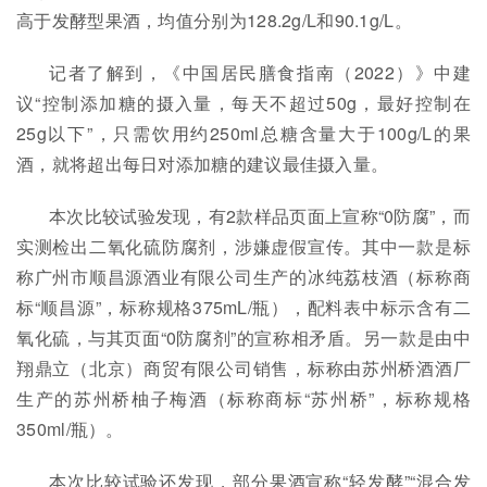
高于发酵型果酒，均值分别为128.2g/L和90.1g/L。
记者了解到，《中国居民膳食指南（2022）》中建
议“控制添加糖的摄入量，每天不超过50g，最好控制在
25g以下”，只需饮用约250ml总糖含量大于100g/L的果
酒，就将超出每日对添加糖的建议最佳摄入量。
本次比较试验发现，有2款样品页面上宣称“0防腐”，而
实测检出二氧化硫防腐剂，涉嫌虚假宣传。其中一款是标
称广州市顺昌源酒业有限公司生产的冰纯荔枝酒（标称商
标“顺昌源”，标称规格375mL/瓶），配料表中标示含有二
氧化硫，与其页面“0防腐剂”的宣称相矛盾。另一款是由中
翔鼎立（北京）商贸有限公司销售，标称由苏州桥酒酒厂
生产的苏州桥柚子梅酒（标称商标“苏州桥”，标称规格
350ml/瓶）。
本次比较试验还发现，部分果酒宣称“轻发酵”“混合发