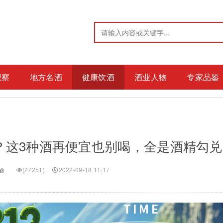
观察
地方名酒
健康饮酒
酒业人物
专家品鉴
？这3种酒再便宜也别喝，全是酒精勾
酒
(
27251)
2022-09-18 11:17