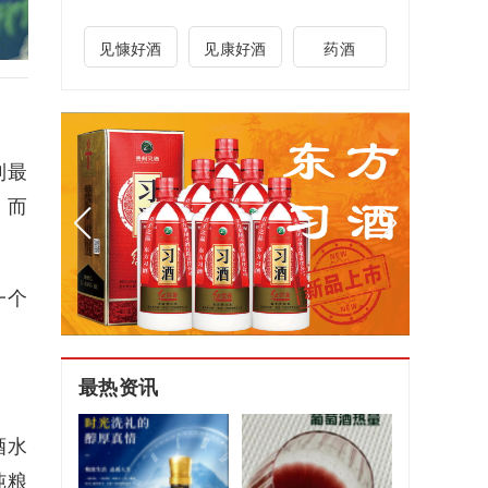
见慷好酒
见康好酒
药酒
到最
，而
一个
最热资讯
酒水
纯粮