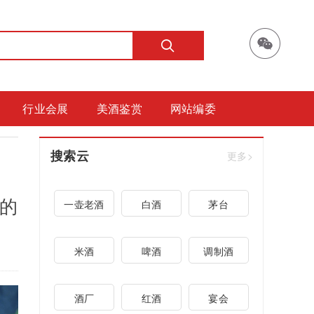
行业会展
美酒鉴赏
网站编委
搜索云
更多>
兑的
一壶老酒
白酒
茅台
米酒
啤酒
调制酒
酒厂
红酒
宴会