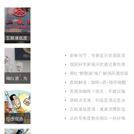
五粮液低度
酒：健康消
新春佳节，专家提示饮酒莫贪
费新选择
杯
我国科学家揭示饮酒过量伤胃
的预防新机制
网红“醉鹅娘”推广解酒药遭质疑
喝白酒，为
专家：口服解酒产品并不靠谱
真相解读：咖啡+酒=致癌物翻
倍？
什么要用小
美酒加咖啡？医生：不建议咖
啡与酒同饮
酒精冰淇淋，到底是酒还是冰
杯呢？
淇淋？
五粮液低度酒：健康消费新选
择
从科学角度教你倒出一杯好喝
打击假酒
的啤酒
丨“海克斯