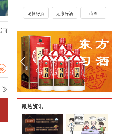
见慷好酒
见康好酒
药酒
后可
！
最热资讯