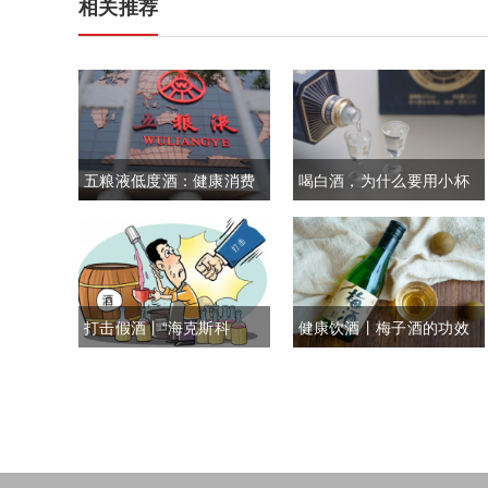
相关推荐
五粮液低度酒：健康消费
喝白酒，为什么要用小杯
新选择
呢？
打击假酒丨“海克斯科
健康饮酒丨梅子酒的功效
技”有多猛？这3种酒再便
与作用
宜也别喝，全是酒精勾兑
的