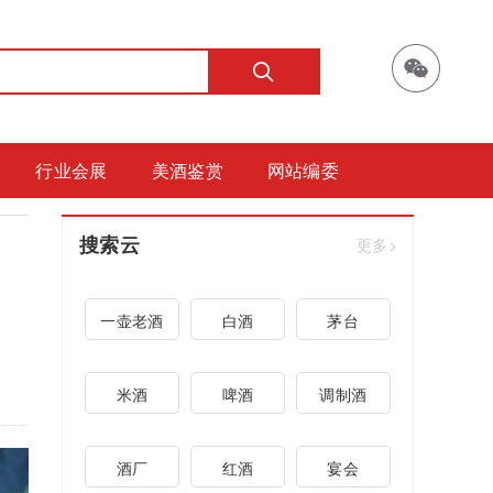
行业会展
美酒鉴赏
网站编委
搜索云
更多>
一壶老酒
白酒
茅台
米酒
啤酒
调制酒
酒厂
红酒
宴会